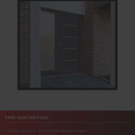
SARL SANTAROSSA
7 Avenue Léon Brun
82100
CASTELSARRASIN
France