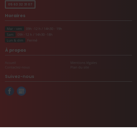
05 63 32 31 07
Horaires
Mar - ven
09h -12 h / 14h30 - 19h
Sam
09h -12 h / 14h30 -18h
Lun & dim
Fermé
À propos
Accueil
Mentions légales
Contactez-nous
Plan du site
Suivez-nous