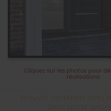
Cliquez sur les photos pour dé
réalisations
Trouvez différents types 
dans notre magas