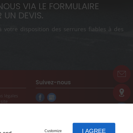
OUS VIA LE FORMULAIRE
 UN DEVIS.
votre disposition des serrures fiables à des
Suivez-nous
s légales
site
I AGREE
Customize