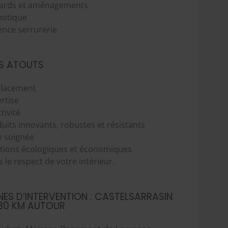
cards et aménagements
otique
nce serrurerie
S ATOUTS
lacement
rtise
tivité
uits innovants, robustes et résistants
e soignée
tions écologiques et économiques
 le respect de votre intérieur.
ES D’INTERVENTION : CASTELSARRASIN
 30 KM AUTOUR