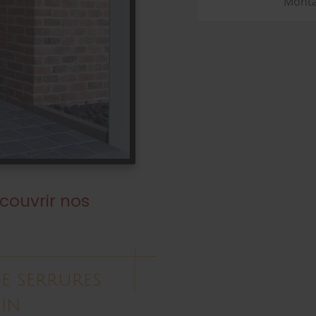
Monta
couvrir nos
de serrures
in