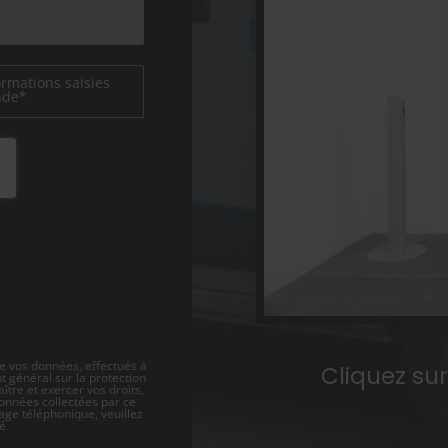
ormations saisies
nde*
e vos données, effectués à
Cliquez su
 général sur la protection
ître et exercer vos droits,
données collectées par ce
hage téléphonique, veuillez
té