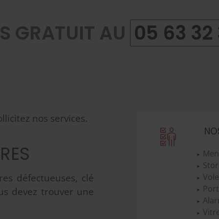
IS GRATUIT AU
05 63 32 
licitez nos services.
NO
URES
Menu
Stor
res défectueuses, clé
Vole
Port
ous devez trouver une
Alar
Vitr