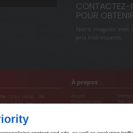
CONTACTEZ-N
POUR OBTENIR
Notre magasin met à 
prix intéressants.
À propos
Accueil
Mention
09h -12 h / 14h30 - 19h
Contactez-nous
Plan du 
12 h / 14h30 -18h
Fermé
iority