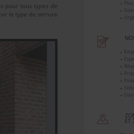
Pla
s pour tous types de
Dom
sir le type de serrure
Urge
NO
Emp
Expe
Réac
Prod
Pos
Solu
Dans
ZON
ET