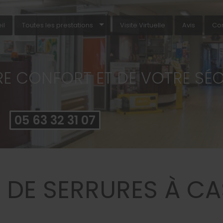
il
Toutes les prestations
Visite Virtuelle
Avis
Co
RE CONFORT ET DE VOTRE SÉC
05 63 32 31 07
DE SERRURES À CA